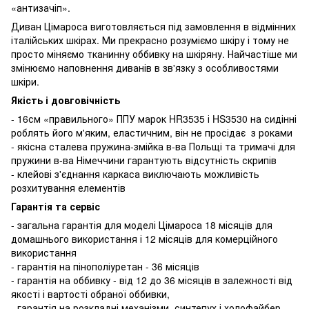
«антизачіп».
Диван Цімароса виготовляється під замовлення в відмінних
італійських шкірах. Ми прекрасно розуміємо шкіру і тому не
просто міняємо тканинну оббивку на шкіряну. Найчастіше ми
змінюємо наповнення диванів в зв'язку з особливостями
шкіри.
Якість і довговічність
- 16см «правильного» ППУ марок HR3535 і HS3530 на сидінні
роблять його м'яким, еластичним, він не просідає з роками
- якісна сталева пружина-змійка в-ва Польщі та тримачі для
пружини в-ва Німеччини гарантують відсутність скрипів
- клейові з'єднання каркаса виключають можливість
розхитування елементів
Гарантія та сервіс
- загальна гарантія для моделі Цімароса 18 місяців для
домашнього використання і 12 місяців для комерційного
використання
- гарантія на пінополіуретан - 36 місяців
- гарантія на оббивку - від 12 до 36 місяців в залежності від
якості і вартості обраної оббивки,
- гарантія на розкладні механізми, синтепух і холофайбер -