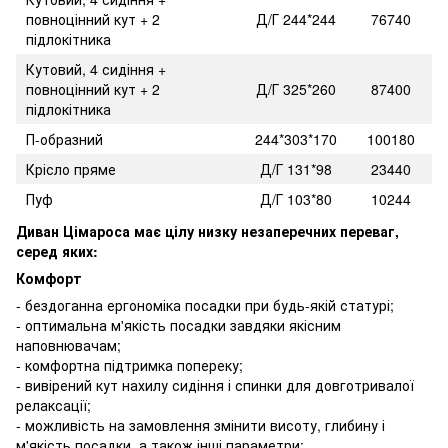
повноцінний кут + 2
Д/Г 244*244
76740
підлокітника
Кутовий, 4 сидіння +
повноцінний кут + 2
Д/Г 325*260
87400
підлокітника
П-образний
244*303*170
100180
Крісло пряме
Д/Г 131*98
23440
Пуф
Д/Г 103*80
10244
Диван Цімароса має цілу низку незаперечних переваг,
серед яких:
Комфорт
- бездоганна ергономіка посадки при будь-якій статурі;
- оптимальна м'якість посадки завдяки якісним
наповнювачам;
- комфортна підтримка попереку;
- вивірений кут нахилу сидіння і спинки для довготривалої
релаксації;
- можливість на замовлення змінити висоту, глибину і
м'якість посадки, а також інші параметри;