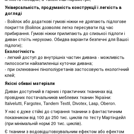
Універсальність, продуманість конструкції і легкість в
догляді
- Войлок або додаткові гумові ніжки не дряпають підлогове
покриття (Войлок дозволяє легко пересувати під час
прибирання. Гумові ніжки прилипають до слизької підлоги і
диван стоїть нерухомо. Обидва варіанти безпечні для Вашої
підлоги);
Екологічність
- легкий доступ до внутрішніх частин дивана - можливість
пилососити найзапиленіші куточки дивана;
- при склеюванні пінополіуретанів застосовують екологічний
клей;
Якісні обивні матеріали
Диван доступний в гарних і практичних тканинах від
провідних постачальників меблевих тканин України:
Italvelutti, Fargotex, Tandem Textil, Divotex, Lasp, Oberon.
У нас є дуже стійкі до стирання тканини з фантастичним
показником від 100 до 250 тис. циклів по тесту Мартіндейл
(при мінімальній нормі 20 тис. циклів).
Є тканини з водовідштовхувальним ефектом або ефектом