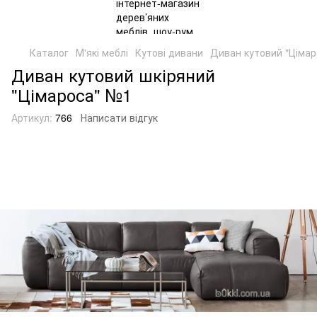
Каталог
М'які меблі
Кутові дивани
Диван кутовий "Ціма
Диван кутовий шкіряний
"Цімароса" №1
Артикул:
766
Написати відгук