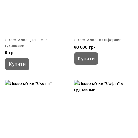
Ліжко м'яке "Денніс" з
Ліжко м'яке "Каліфорнія"
гудзиками
68 600 грн
0 грн
Купити
Купити