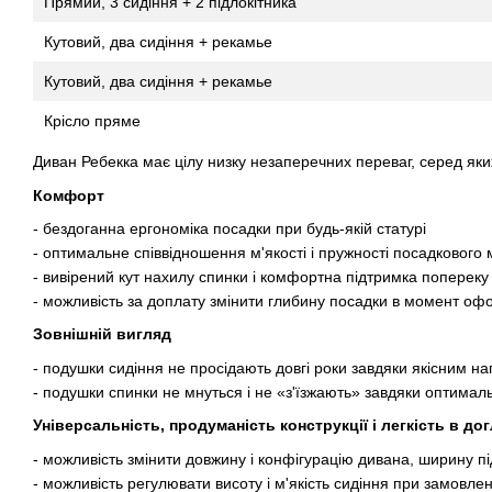
Прямий, 3 сидіння + 2 підлокітника
Кутовий, два сидіння + рекамье
Кутовий, два сидіння + рекамье
Крісло пряме
Диван Ребекка має цілу низку незаперечних переваг, серед яки
Комфорт
- бездоганна ергономіка посадки при будь-якій статурі
- оптимальне співвідношення м'якості і пружності посадкового
- вивірений кут нахилу спинки і комфортна підтримка попереку
- можливість за доплату змінити глибину посадки в момент о
Зовнішній вигляд
- подушки сидіння не просідають довгі роки завдяки якісним 
- подушки спинки не мнуться і не «з'їзжають» завдяки оптимал
Універсальність, продуманість конструкції і легкість в дог
- можливість змінити довжину і конфігурацію дивана, ширину п
- можливість регулювати висоту і м'якість сидіння при замовлен