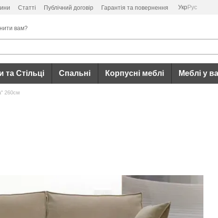
Укр
Рус
ини
Статті
Публічний договір
Гарантія та повернення
нити вам?
 та Стільці
Спальні
Корпусні меблі
Меблі у в
а" 260см