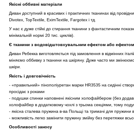
Якісні оббивні матеріали
Диван доступний в красивих і практичних тканинах від провідни
Divotex, TopTextile, EximTextile, Fargotex і тд.
У нас є дуже стійкі до стирання тканини з фантастичним показн
мінімальній нормі 20 тис. циклів).
Є тканини з водовідштовхувальним ефектом або ефектом 
Диван Ребекка виготовляється під замовлення в відмінних італі
міняємо оббивку з тканини на шкіряну. Дуже часто ми змінюєм
шкіри.
Якість і довговічність
- «правильний» пінополіуретан марки HR3535 на сидінні створю
просідає з роками
- подушки спинки наповнені якісним холофайбером (без додава
холофайбер в додатковому чохлі з трьома секціями, тому под
- якісна сталева пружина в-ва Польщі та тримачі для пружини в
- можливість легко замінити пружину змійку без перетяжки всьог
Особливості заносу