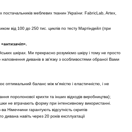
х постачальників меблевих тканин України: FabricLab, Artex,
иком від 100 до 250 тис. циклів по тесту Мартіндейл (при
«антизачіп».
йських шкірах. Ми прекрасно розуміємо шкіру і тому не просто
о наповнення диванів в зв'язку з особливостями обраної Вами
є оптимальний баланс між м'якістю і еластичністю, і не
ння поролонової крихти та інших відходів виробництва);
ушки не втрачають форму при інтенсивному використанні.
-ва Німеччини гарантують відсутність скрипів
о дивана навіть через 20 років експлуатації