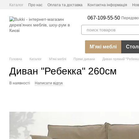
Перейти до основного контенту
Каталог
Про нас
Оплата та доставка
Контактна інформація
Нов
067-109-55-50
Передзво
М'які меблі
Столи
Головна
Каталог
М'які меблі
Прямі дивани
Диван прямий "Ребекк
Диван "Ребекка" 260см
В наявності
Написати відгук