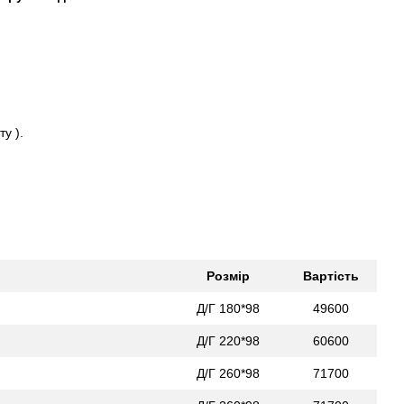
у ).
Розмір
Вартість
Д/Г 180*98
49600
Д/Г 220*98
60600
Д/Г 260*98
71700