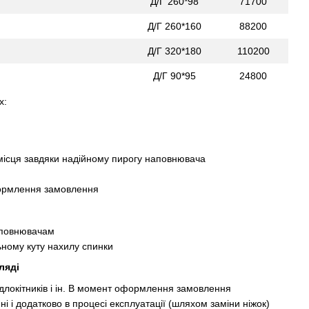
Д/Г 260*98
71700
Д/Г 260*160
88200
Д/Г 320*180
110200
Д/Г 90*95
24800
х:
 місця завдяки надійному пирогу наповнювача
формлення замовлення
наповнювачам
ьному куту нахилу спинки
ляді
ідлокітників і ін. В момент оформлення замовлення
ні і додатково в процесі експлуатації (шляхом заміни ніжок)