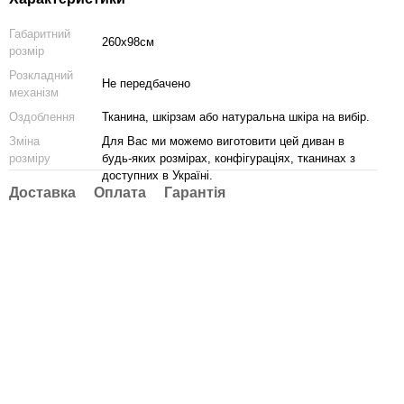
Габаритний
260х98см
розмір
Розкладний
Не передбачено
механізм
Оздоблення
Тканина, шкірзам або натуральна шкіра на вибір.
Зміна
Для Вас ми можемо виготовити цей диван в
розміру
будь-яких розмірах, конфігураціях, тканинах з
доступних в Україні.
Доставка
Оплата
Гарантія