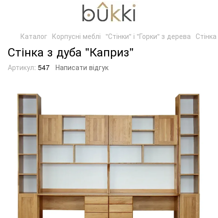
Каталог
Корпусні меблі
"Стінки" і "Горки" з дерева
Стінка
Стінка з дуба "Каприз"
Артикул:
547
Написати відгук