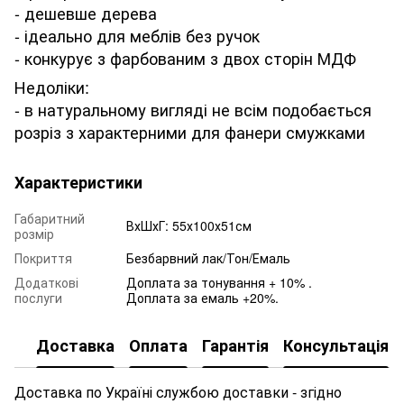
- дешевше дерева
- ідеально для меблів без ручок
- конкурує з фарбованим з двох сторін МДФ
Недоліки:
- в натуральному вигляді не всім подобається
розріз з характерними для фанери смужками
Характеристики
Габаритний
ВхШхГ: 55х100х51см
розмір
Покриття
Безбарвний лак/Тон/Емаль
Додаткові
Доплата за тонування + 10% .
послуги
Доплата за емаль +20%.
Доставка
Оплата
Гарантія
Консультація
Доставка по Україні службою доставки - згідно