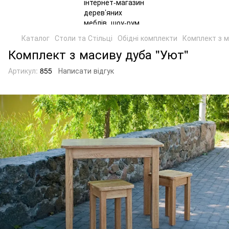
Каталог
Столи та Стільці
Обідні комплекти
Комплект з м
Комплект з масиву дуба "Уют"
Артикул:
855
Написати відгук