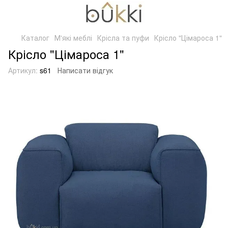
Каталог
М'які меблі
Крісла та пуфи
Крісло "Цімароса 1"
Крісло "Цімароса 1"
Артикул:
s61
Написати відгук