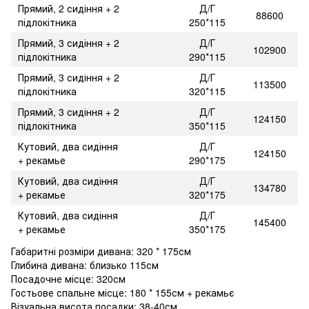
Прямий, 2 сидіння + 2
Д/Г
88600
підлокітника
250*115
Прямий, 3 сидіння + 2
Д/Г
102900
підлокітника
290*115
Прямий, 3 сидіння + 2
Д/Г
113500
підлокітника
320*115
Прямий, 3 сидіння + 2
Д/Г
124150
підлокітника
350*115
Кутовий, два сидіння
Д/Г
124150
+ рекамье
290*175
Кутовий, два сидіння
Д/Г
134780
+ рекамье
320*175
Кутовий, два сидіння
Д/Г
145400
+ рекамье
350*175
Габаритні розміри дивана: 320 * 175см
Глибина дивана: близько 115см
Посадочне місце: 320см
Гостьове спальне місце: 180 * 155см + рекамьє
Візуальна висота посадки: 38-40см