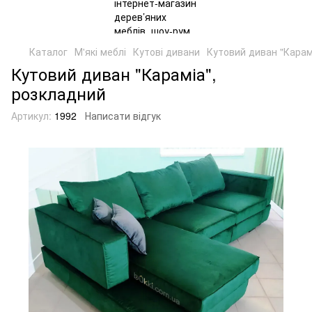
Каталог
М'які меблі
Кутові дивани
Кутовий диван "Карам
Кутовий диван "Караміа",
розкладний
Артикул:
1992
Написати відгук