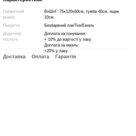
Габаритний
ВхШхГ: 75х120х60см, тумба 40см, ящик
розмір
10см.
Покриття
Безбарвний лак/Тон/Емаль
Додаткові
Доплата за тонування:
послуги
+ 10% до вартості у лаку.
Доплата за емаль:
+20% у лаку.
Доставка
Оплата
Гарантія