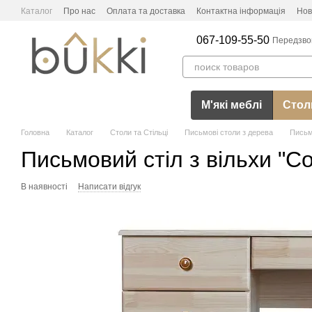
Перейти до основного контенту
Каталог
Про нас
Оплата та доставка
Контактна інформація
Нов
067-109-55-50
Передзво
М'які меблі
Столи
Головна
Каталог
Столи та Стільці
Письмові столи з дерева
Письмо
Письмовий стіл з вільхи "Со
В наявності
Написати відгук