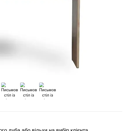
го дуба або вільхи на вибір клієнта.