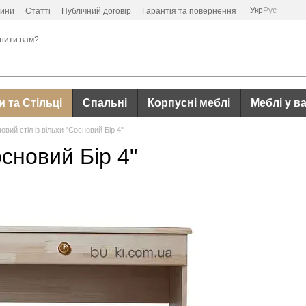
Укр
Рус
ини
Статті
Публічний договір
Гарантія та повернення
нити вам?
 та Стільці
Спальні
Корпусні меблі
Меблі у в
вий стіл із вільхи "Сосновий Бір 4"
сновий Бір 4"