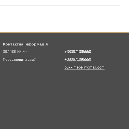
Контактна інформація
067-109-55-50
+380671095550
+380671095550
Передзвонити вам?
bukkimebel@gmail.com