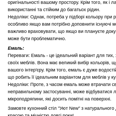
оригінальності вашому простору. Крім того, як і 
використанні та стійким до багатьох рідин.
Недоліки: Однак, потреба у підборі кольору при
особливо якщо вам потрібно доповнити існуючі м
важливо враховувати, що якщо ви плануєте докупо
може бути проблематично.
Емаль:
Переваги: Емаль - це ідеальний варіант для тих, 
своїх меблів. Вона має великий вибір кольорів, 
вашого інтер'єру. Крім того, емаль є дуже водості
що робить її ідеальним варіантом для меблів у кух
Недоліки: Проте, з часом емаль може втрачати св
неправильному застосуванні, може відбуватися л
мікроподряпини, які досить помітні на поверхні.
Замовте кухонний стіл "Уют New" з натурального
красою та міцністю довгі роки!