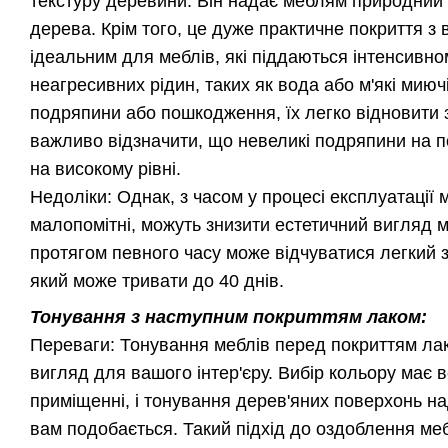
текстуру деревини. Він надає меблям природний в
дерева. Крім того, це дуже практичне покриття з 
ідеальним для меблів, які піддаються інтенсивно
неагресивних рідин, таких як вода або м'які миюч
подряпини або пошкодження, їх легко відновити 
важливо відзначити, що невеликі подряпини на по
на високому рівні.
Недоліки: Однак, з часом у процесі експлуатації 
малопомітні, можуть знизити естетичний вигляд м
протягом певного часу може відчуватися легкий за
який може тривати до 40 днів.
Тонування з наступним покриттям лаком:
Переваги: Тонування меблів перед покриттям лак
вигляд для вашого інтер'єру. Вибір кольору має 
приміщенні, і тонування дерев'яних поверхонь на
вам подобається. Такий підхід до оздоблення меб