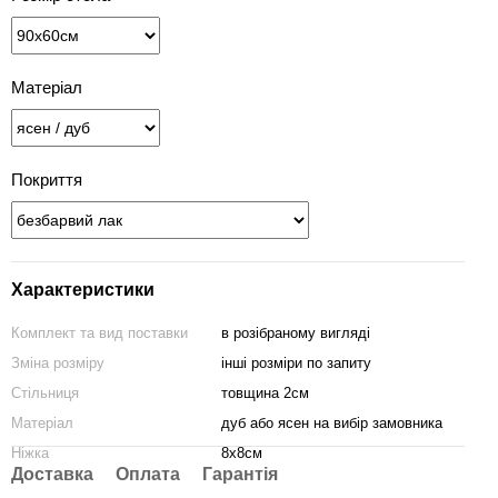
Матеріал
Покриття
Характеристики
Комплект та вид поставки
в розібраному вигляді
Зміна розміру
інші розміри по запиту
Стільниця
товщина 2см
Матеріал
дуб або ясен на вибір замовника
Ніжка
8х8см
Доставка
Оплата
Гарантія