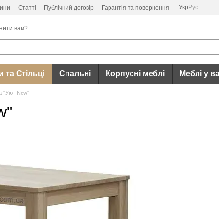
Укр
Рус
ини
Статті
Публічний договір
Гарантія та повернення
нити вам?
 та Стільці
Спальні
Корпусні меблі
Меблі у в
а "Уют New"
w"