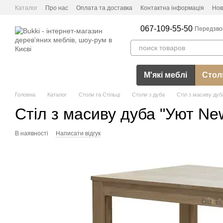
Перейти до основного контенту
Каталог
Про нас
Оплата та доставка
Контактна інформація
Нов
067-109-55-50
Передзво
М'які меблі
Столи
Головна
Каталог
Столи та Стільці
Столи з дуба
Стіл з масиву дуб
Стіл з масиву дуба "Уют Ne
В наявності
Написати відгук