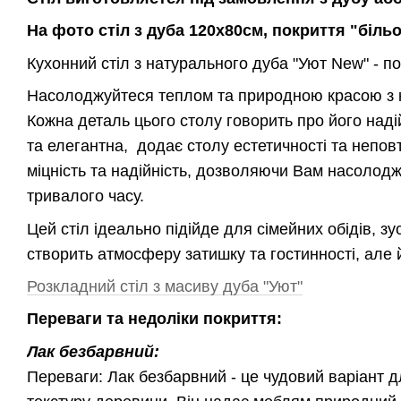
На фото стіл з дуба 120х80см, покриття "більо
Кухонний стіл з натурального дуба "Уют New" - по
Насолоджуйтеся теплом та природною красою з к
Кожна деталь цього столу говорить про його надійн
та елегантна, додає столу естетичності та неповт
міцність та надійність, дозволяючи Вам насоло
тривалого часу.
Цей стіл ідеально підійде для сімейних обідів, з
створить атмосферу затишку та гостинності, але 
Розкладний стіл з масиву дуба "Уют"
Переваги та недоліки покриття:
Лак безбарвний:
Переваги: Лак безбарвний - це чудовий варіант д