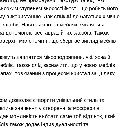
игляд, не приховуючи текстуру та відтінки
високим ступенем зносостійкості, що робить його
му використанню. Лак стійкий до багатьох хімічно
і засоби. Навіть якщо на меблях з'являться
за допомогою реставраційних засобів. Також
верхні малопомітні, що зберігає вигляд меблів
можуть з'являтися мікроподряпини, які, хоча й
еблів. Також слід зазначити, що у нових меблів
пах, пов'язаний з процесом кристалізації лаку,
ом дозволяє створити унікальний стиль та
велике значення у створенні атмосфери в
дає можливість вибрати саме той відтінок, який
лів також додає індивідуальності та