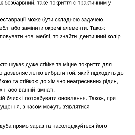
лак безбарвний, таке покриття є практичним у
 реставрації може бути складною задачею,
еблі або замінити окремі елементи. Також
вувати нові меблі, то знайти ідентичний колір
хто шукає дуже стійке та міцне покриття для
що дозволяє легко вибрати той, який підходить до
йкою та стійкою до хімічно неагресивних рідин,
ні або ванній кімнаті.
ій блиск і потребувати оновлення. Також, при
ущення, з часом можуть з'являтися
 дуба прямо зараз та насолоджуйтеся його