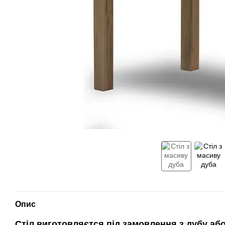
Опис
Стіл виготовляєтся під замовлення з дубу або