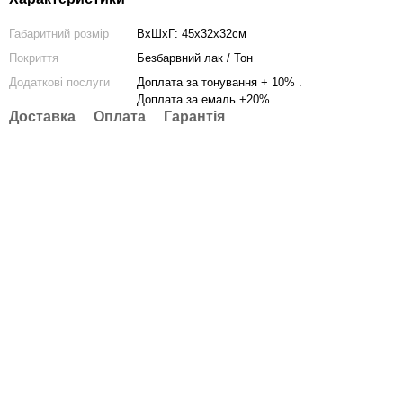
Габаритний розмір
ВхШхГ: 45х32х32см
Покриття
Безбарвний лак / Тон
Додаткові послуги
Доплата за тонування + 10% .
Доплата за емаль +20%.
Доставка
Оплата
Гарантія