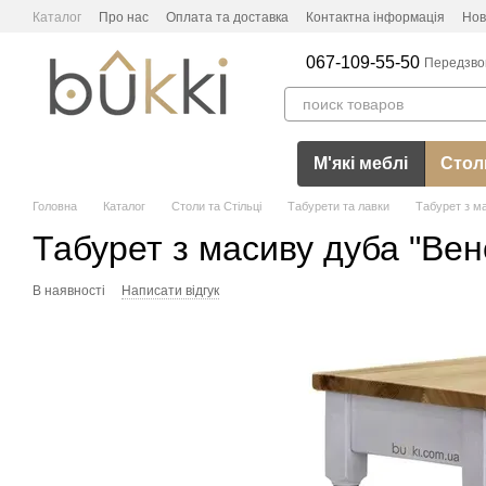
Перейти до основного контенту
Каталог
Про нас
Оплата та доставка
Контактна інформація
Нов
067-109-55-50
Передзво
М'які меблі
Столи
Головна
Каталог
Столи та Стільці
Табурети та лавки
Табурет з м
Табурет з масиву дуба "Ве
В наявності
Написати відгук