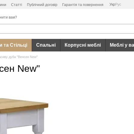
Укр
Рус
ини
Статті
Публічний договір
Гарантія та повернення
нити вам?
 та Стільці
Спальні
Корпусні меблі
Меблі у в
асиву дуба "Венсен New"
нсен New"