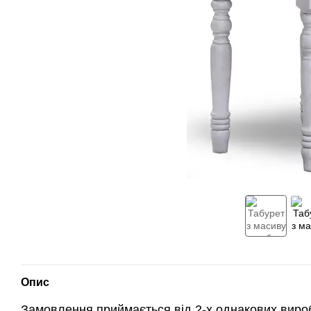
Опис
Замовлення приймається від 2-х однакових виробі