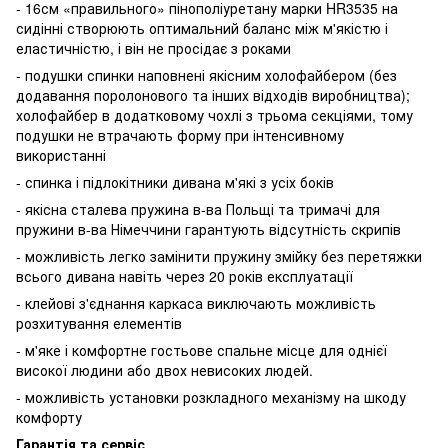
- 16см «правильного» пінополіуретану марки HR3535 на
сидінні створюють оптимальний баланс між м'якістю і
еластичністю, і він не просідає з роками
- подушки спинки наповнені якісним холофайбером (без
додавання поролонового та інших відходів виробництва);
холофайбер в додатковому чохлі з трьома секціями, тому
подушки не втрачають форму при інтенсивному
використанні
- спинка і підлокітники дивана м'які з усіх боків
- якісна сталева пружина в-ва Польщі та тримачі для
пружини в-ва Німеччини гарантують відсутність скрипів
- можливість легко замінити пружину змійку без перетяжки
всього дивана навіть через 20 років експлуатації
- клейові з'єднання каркаса виключають можливість
розхитування елементів
- м'яке і комфортне гостьове спальне місце для однієї
високої людини або двох невисоких людей.
- можливість установки розкладного механізму на шкоду
комфорту
Гарантія та сервіс