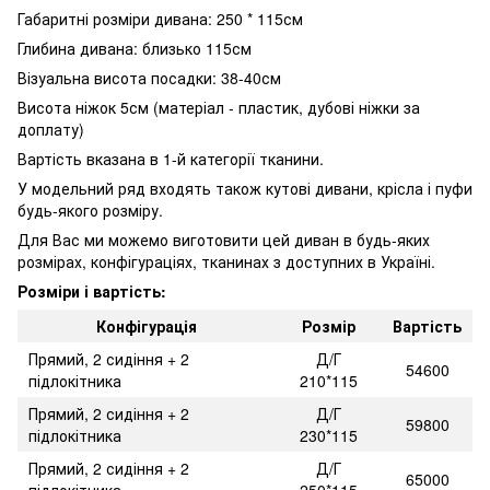
Габаритні розміри дивана: 250 * 115см
Глибина дивана: близько 115см
Візуальна висота посадки: 38-40см
Висота ніжок 5см (матеріал - пластик, дубові ніжки за
доплату)
Вартість вказана в 1-й категорії тканини.
У модельний ряд входять також кутові дивани, крісла і пуфи
будь-якого розміру.
Для Вас ми можемо виготовити цей диван в будь-яких
розмірах, конфігураціях, тканинах з доступних в Україні.
Розміри і вартість:
Конфігурація
Розмір
Вартість
Прямий, 2 сидіння + 2
Д/Г
54600
підлокітника
210*115
Прямий, 2 сидіння + 2
Д/Г
59800
підлокітника
230*115
Прямий, 2 сидіння + 2
Д/Г
65000
підлокітника
250*115