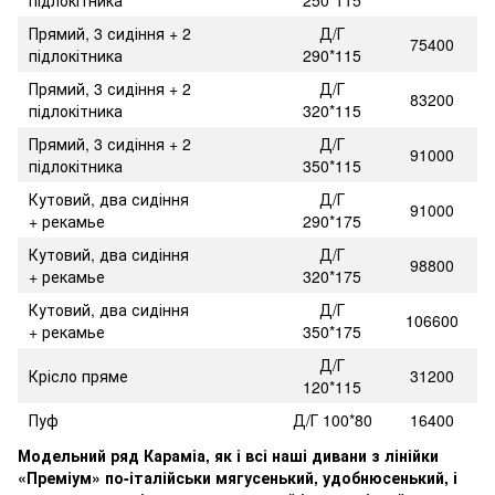
Прямий, 3 сидіння + 2
Д/Г
75400
підлокітника
290*115
Прямий, 3 сидіння + 2
Д/Г
83200
підлокітника
320*115
Прямий, 3 сидіння + 2
Д/Г
91000
підлокітника
350*115
Кутовий, два сидіння
Д/Г
91000
+ рекамье
290*175
Кутовий, два сидіння
Д/Г
98800
+ рекамье
320*175
Кутовий, два сидіння
Д/Г
106600
+ рекамье
350*175
Д/Г
Крісло пряме
31200
120*115
Пуф
Д/Г 100*80
16400
Модельний ряд Караміа, як і всі наші дивани з лінійки
«Преміум» по-італійськи мягусенький, удобнюсенький, і