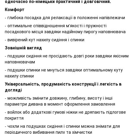
одночасно по-німецьки практичний і довговічний.
Комфорт
- глибока посадка для релаксації в положенні напівлежачи
- оптимальне співвідношення м'якості і пружності
посадкового місця завдяки надійному пирогу наповнювача
- вивірений кут нахилу сидіння і спинки
Зовнішній вигляд
- подушки сидіння не просідають довгі роки завдяки якісним
наповнювачам
- подушки спинки не мнуться завдяки оптимальному куту
нахилу спинки
Універсальність, продуманість конструкції і легкість в
догляді
- можливість змінити довжину, глибину, висоту і інші
параметри дивана в момент оформлення замовлення
- войлок або додаткові гумові ніжки не дряпають підлогове
покриття
- чохли на подушках сидіння і спинки можна знімати для
періодичного вибивання пилу та хімчистки