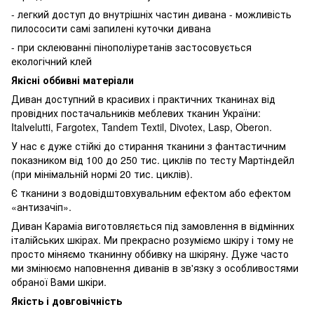
- легкий доступ до внутрішніх частин дивана - можливість
пилососити самі запилені куточки дивана
- при склеюванні пінополіуретанів застосовується
екологічний клей
Якісні оббивні матеріали
Диван доступний в красивих і практичних тканинах від
провідних постачальників меблевих тканин України:
Italvelutti, Fargotex, Tandem Textil, Divotex, Lasp, Oberon.
У нас є дуже стійкі до стирання тканини з фантастичним
показником від 100 до 250 тис. циклів по тесту Мартіндейл
(при мінімальній нормі 20 тис. циклів).
Є тканини з водовідштовхувальним ефектом або ефектом
«антизачіп».
Диван Караміа виготовляється під замовлення в відмінних
італійських шкірах. Ми прекрасно розуміємо шкіру і тому не
просто міняємо тканинну оббивку на шкіряну. Дуже часто
ми змінюємо наповнення диванів в зв'язку з особливостями
обраної Вами шкіри.
Якість і довговічність