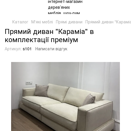
Каталог
М'які меблі
Прямі дивани
Прямий диван "Карамі
Прямий диван "Караміа" в
комплектації преміум
Артикул:
s101
Написати відгук