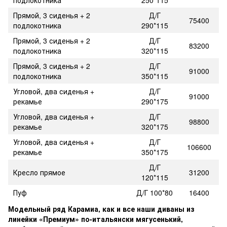
Прямой, 3 сиденья + 2
Д/Г
75400
подлокотника
290*115
Прямой, 3 сиденья + 2
Д/Г
83200
подлокотника
320*115
Прямой, 3 сиденья + 2
Д/Г
91000
подлокотника
350*115
Угловой, два сиденья +
Д/Г
91000
рекамье
290*175
Угловой, два сиденья +
Д/Г
98800
рекамье
320*175
Угловой, два сиденья +
Д/Г
106600
рекамье
350*175
Д/Г
Кресло прямое
31200
120*115
Пуф
Д/Г 100*80
16400
Модельный ряд Карамиа, как и все наши диваны из
линейки «Премиум» по-итальянски мягусенький,