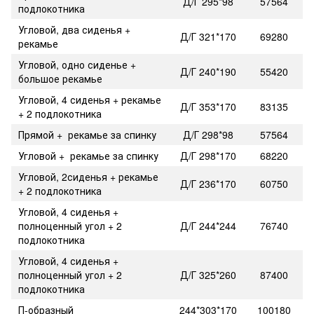
Д/Г 295*98
57564
подлокотника
Угловой, два сиденья +
Д/Г 321*170
69280
рекамье
Угловой, одно сиденье +
Д/Г 240*190
55420
большое рекамье
Угловой, 4 сиденья + рекамье
Д/Г 353*170
83135
+ 2 подлокотника
Прямой + рекамье за спинку
Д/Г 298*98
57564
Угловой + рекамье за спинку
Д/Г 298*170
68220
Угловой, 2сиденья + рекамье
Д/Г 236*170
60750
+ 2 подлокотника
Угловой, 4 сиденья +
полноценный угол + 2
Д/Г 244*244
76740
подлокотника
Угловой, 4 сиденья +
полноценный угол + 2
Д/Г 325*260
87400
подлокотника
П-образный
244*303*170
100180