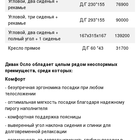
Угловой, два сиденья +
Д/Г 230*155
76900
рекамье
Угловой, три сиденья +
Д/Г 293*155
90000
рекамье
Угловой, два сиденья +
167х315х167
139200
полный угол + 1 сиденье
Кресло прямое
Д/Г 60 *43
31700
Диван Осло обладает целым рядом неоспоримых
преимуществ, среди которых:
Комфорт
- безупречная эргономика посадки при любом
телосложении
- оптимальная мягкость посадки благодаря надежному
пирогу наполнителя
- комфортная поддержка поясницы
- выверенный угол наклона сидения и спинки для
долговременной релаксации
- возможность за доплату изменить глубину посадки в