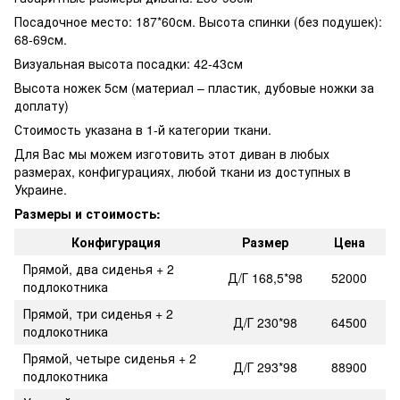
Посадочное место: 187*60см. Высота спинки (без подушек):
68-69см.
Визуальная высота посадки: 42-43см
Высота ножек 5см (материал – пластик, дубовые ножки за
доплату)
Стоимость указана в 1-й категории ткани.
Для Вас мы можем изготовить этот диван в любых
размерах, конфигурациях, любой ткани из доступных в
Украине.
Размеры и стоимость:
Конфигурация
Размер
Цена
Прямой, два сиденья + 2
Д/Г 168,5*98
52000
подлокотника
Прямой, три сиденья + 2
Д/Г 230*98
64500
подлокотника
Прямой, четыре сиденья + 2
Д/Г 293*98
88900
подлокотника