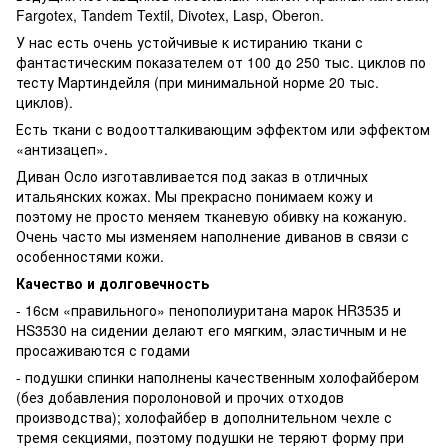
Fargotex, Tandem Textil, Divotex, Lasp, Oberon.
У нас есть очень устойчивые к истиранию ткани с
фантастическим показателем от 100 до 250 тыс. циклов по
тесту Мартиндейля (при минимальной норме 20 тыс.
циклов).
Есть ткани с водоотталкивающим эффектом или эффектом
«антизацеп».
Диван Осло изготавливается под заказ в отличных
итальянских кожах. Мы прекрасно понимаем кожу и
поэтому не просто меняем тканевую обивку на кожаную.
Очень часто мы изменяем наполнение диванов в связи с
особенностями кожи.
Качество и долговечность
- 16см «правильного» пенополиуритана марок HR3535 и
HS3530 на сидении делают его мягким, эластичным и не
просаживаются с годами
- подушки спинки наполнены качественным холофайбером
(без добавления поролоновой и прочих отходов
производства); холофайбер в дополнительном чехле с
тремя секциями, поэтому подушки не теряют форму при