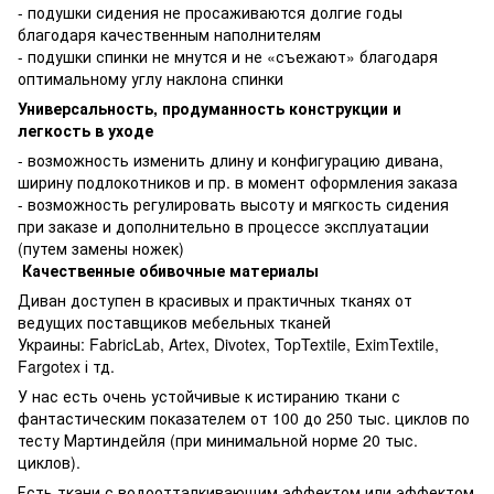
- подушки сидения не просаживаются долгие годы
благодаря качественным наполнителям
- подушки спинки не мнутся и не «съежают» благодаря
оптимальному углу наклона спинки
Универсальность, продуманность конструкции и
легкость в уходе
- возможность изменить длину и конфигурацию дивана,
ширину подлокотников и пр. в момент оформления заказа
- возможность регулировать высоту и мягкость сидения
при заказе и дополнительно в процессе эксплуатации
(путем замены ножек)
Качественные обивочные материалы
Диван доступен в красивых и практичных тканях от
ведущих поставщиков мебельных тканей
Украины: FabricLab, Artex, Divotex, TopTextile, EximTextile,
Fargotex і тд.
У нас есть очень устойчивые к истиранию ткани с
фантастическим показателем от 100 до 250 тыс. циклов по
тесту Мартиндейля (при минимальной норме 20 тыс.
циклов).
Есть ткани с водоотталкивающим эффектом или эффектом