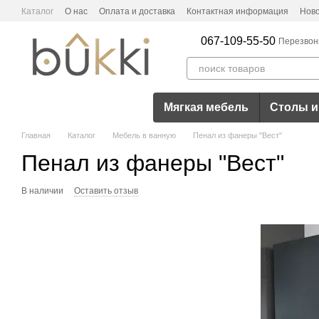
Перейти к основному контенту
Каталог
О нас
Оплата и доставка
Контактная информация
Нов
067-109-55-50
Перезвон
Мягкая мебель
Столы и
Главная
Каталог
Мебель в ванную
Пенал из фанеры "Вест"
Пенал из фанеры "Вест"
В наличии
Оставить отзыв