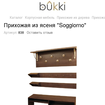
Каталог
Корпусная мебель
Прихожие из дерева
Прихожа
Прихожая из ясеня "Soggiorno"
Артикул:
838
Оставить отзыв