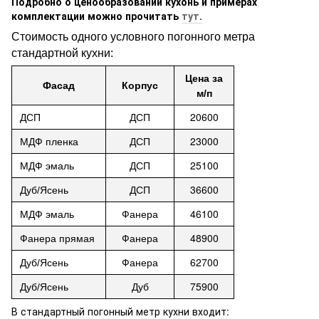
Подробно о ценообразовании кухонь и примерах
комплектации можно прочитать
тут.
Стоимость одного условного погонного метра
стандартной кухни:
Цена
за
Фасад
Корпус
м/п
20600
ДСП
ДСП
23000
МДФ пленка
ДСП
25100
МДФ эмаль
ДСП
36600
Дуб/Ясень
ДСП
46100
МДФ эмаль
Фанера
48900
Фанера прямая
Фанера
62700
Дуб/Ясень
Фанера
75900
Дуб
/Ясень
Дуб
В стандартный погонный метр кухни входит: