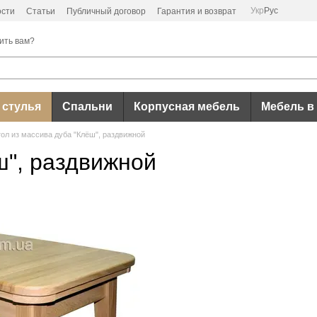
Укр
Рус
ости
Статьи
Публичный договор
Гарантия и возврат
ить вам?
 стулья
Спальни
Корпусная мебель
Мебель в
ол из массива дуба "Клёш", раздвижной
ш", раздвижной