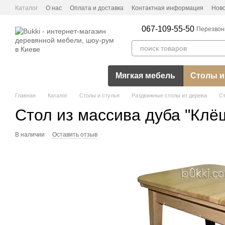
Перейти к основному контенту
Каталог
О нас
Оплата и доставка
Контактная информация
Нов
067-109-55-50
Перезвон
Мягкая мебель
Столы и
Главная
Каталог
Столы и стулья
Раздвижные столы из дерева
Ст
Стол из массива дуба "Клё
В наличии
Оставить отзыв