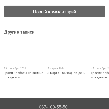
Новый комментарий
Другие записи
23 декабря 2024
5 марта 2024
15 декабря 2
График работы на зимние
8 марта - выходной день
График раб
праздники
праздники
067-109-55-50